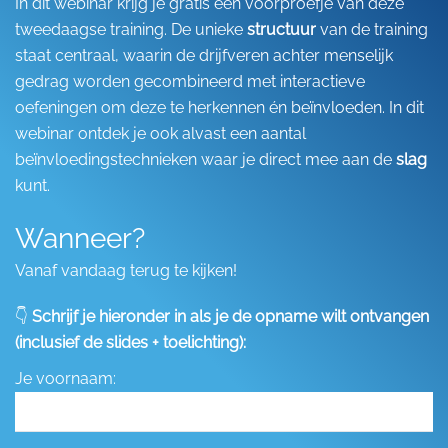
In dit webinar krijg je gratis een voorproefje van deze
tweedaagse training. De unieke
structuur
van de training
staat centraal, waarin de drijfveren achter menselijk
gedrag worden gecombineerd met interactieve
oefeningen om deze te herkennen én beïnvloeden. In dit
webinar ontdek je ook alvast een aantal
beïnvloedingstechnieken waar je direct mee aan de
slag
kunt.
Wanneer?
Vanaf vandaag terug te kijken!
👇
Schrijf je hieronder in als je de opname wilt ontvangen
(inclusief de slides + toelichting):
Je voornaam: