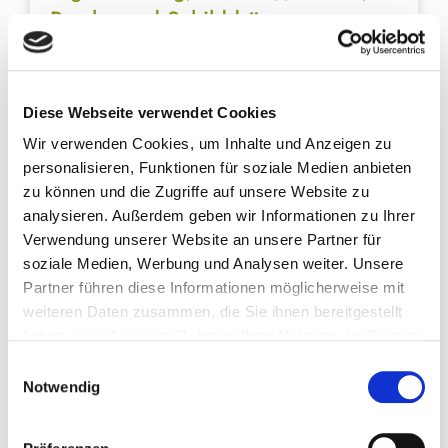
Psyche und Schilddrüse
Diese Webseite verwendet Cookies
Wir verwenden Cookies, um Inhalte und Anzeigen zu
personalisieren, Funktionen für soziale Medien anbieten
Ruby Nagel
zu können und die Zugriffe auf unsere Website zu
Heilpraktikerin und Pflanzenheilkundlerin
analysieren. Außerdem geben wir Informationen zu Ihrer
Verwendung unserer Website an unsere Partner für
- Deine Moderatorin -
soziale Medien, Werbung und Analysen weiter. Unsere
Gemmotherapie: Die richtigen Knospenextrakte
Partner führen diese Informationen möglicherweise mit
bei Schlafproblemen und chronischer Müdigkeit
weiteren Daten zusammen, die Sie ihnen bereitgestellt
haben oder die sie im Rahmen Ihrer Nutzung der Dienste
gesammelt haben. Sie können jederzeit die Cookie-
Einwilligungsauswahl
Einstellungen widerrufen oder ändern:
Cookie-
Notwendig
Einstellungen
. Es befindet sich auch ein Link in der
Fußzeile zu den Einstellungen der Cookies um diese