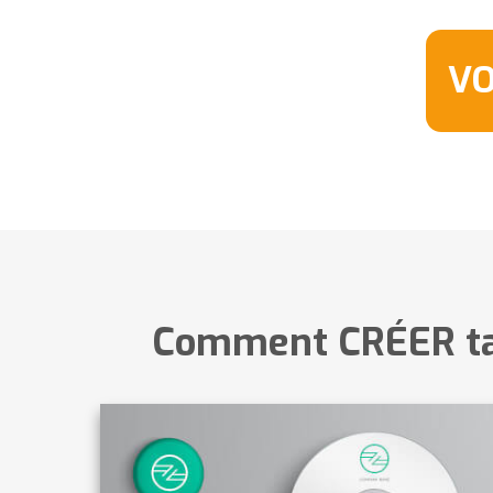
​V
​Comment CRÉER t